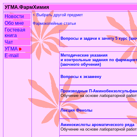
УГМА.ФармХимия
< Выбрать другой предмет
Новости
Обо мне
Фармокопейные статьи
Гостевая
книга
Вопросы и задачи к зачету 5 курс (зао
Чат
УГМА
Методические указания
E-mail
и контрольные задания по фармацевт
(заочного обучения)
Вопросы к экзамену
Производные П-Аминобензолсульфа
Обучение на основе лабораторной работ
Лекция Фенолы
Аминокислоты ароматического ряда
Обучение на основе лабораторной работ