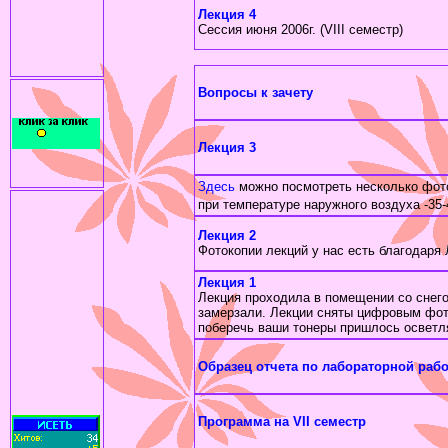
Лекция 4
Сессия июня 2006г. (VIII семестр)
Вопросы к зачету
Лекция 3
Здесь
можно посмотреть несколько фото
при температуре наружного воздуха -35-
Лекция 2
Фотокопии лекций у нас есть благодаря
Лекция 1
Лекция проходила в помещении со снегом
замерзали. Лекции сняты цифровым фот
поберечь ваши тонеры пришлось осветл
Образец отчета по лабораторной рабо
Программа на VII семестр