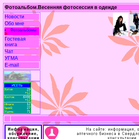
Фотоальбом.Весенняя фотосессия в одежде
Новости
Обо мне
Фотоальбомы
Гостевая
книга
Чат
УГМА
E-mail