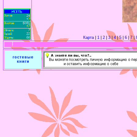
Карта
|
1
|
2
|
3
|
4
|
5
|
6
|
7
|