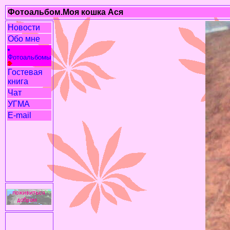
Фотоальбом.Моя кошка Ася
Новости
Обо мне
Фотоальбомы
Гостевая
книга
Чат
УГМА
E-mail