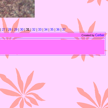
|
27
|
28
|
29
|
30
|
31
|
32
|
33
|
34
|
35
|
36
|
37
Cerber
Created by