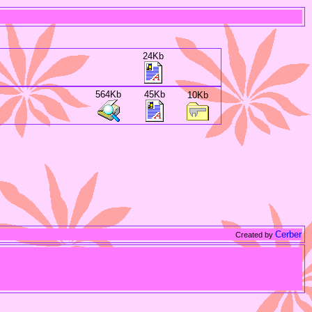
24Kb
564Kb
45Kb
10Kb
Cerber
Created by