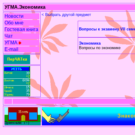
УГМА.Экономика
< Выбрать другой предмет
Новости
Обо мне
Гостевая книга
Вопросы к экзамену VII сем
Чат
УГМА
Экономика
Вопросы по экономике
E-mail