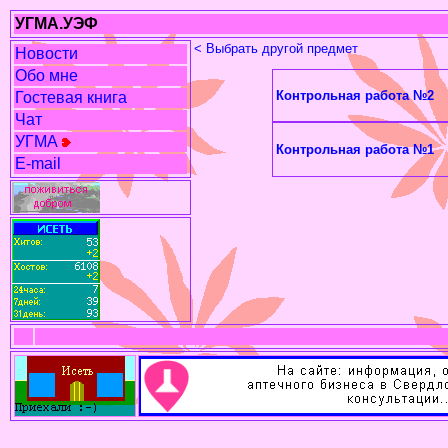
УГМА.УЭФ
< Выбрать другой предмет
Новости
Обо мне
Контрольная работа №2
Гостевая книга
Чат
УГМА
Контрольная работа №1
E-mail